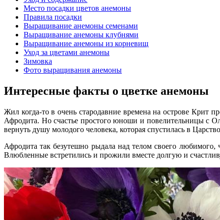
Место посадки цветов анемоны
Правила посадки
Выращивание анемоны семенами
Выращивание анемоны клубнями
Выращивание анемоны из корневищ
Уход за цветами анемоны
Зимовка
Фото выращивания анемоны
Интересные факты о цветке анемоны
Жил когда-то в очень стародавние времена на острове Крит п
Афродита. Но счастье простого юноши и повелительницы с Оли
вернуть душу молодого человека, которая спустилась в Царств
Афродита так безутешно рыдала над телом своего любимого, 
Влюбленные встретились и прожили вместе долгую и счастлив