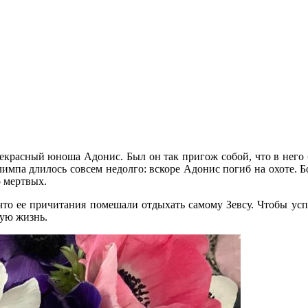
рекрасный юноша Адонис. Был он так пригож собой, что в него
мпа длилось совсем недолго: вскоре Адонис погиб на охоте. Б
о мертвых.
что ее причитания помешали отдыхать самому Зевсу. Чтобы ус
ую жизнь.