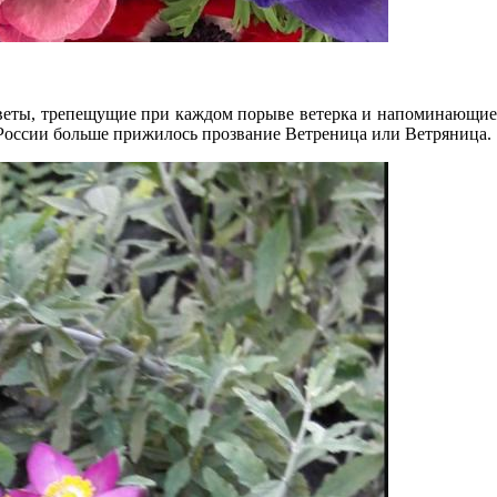
 цветы, трепещущие при каждом порыве ветерка и напоминающие
в России больше прижилось прозвание Ветреница или Ветряница.